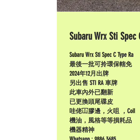
Subaru Wrx Sti Spec 
Subaru Wrx Sti Spec C Type Ra
最後一批可拎環保轄免
2024年12月出牌
另出售 STI RA 車牌
此車內外已翻新
已更換頭尾碟皮
哇佬冚膠邊，火咀 ，Coil
機油，風格等等損耗品
機器精神
Whatsapp : 9886 3685