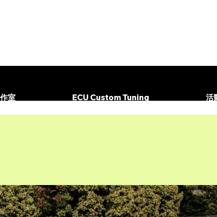
作室
ECU Custom Tuning
活