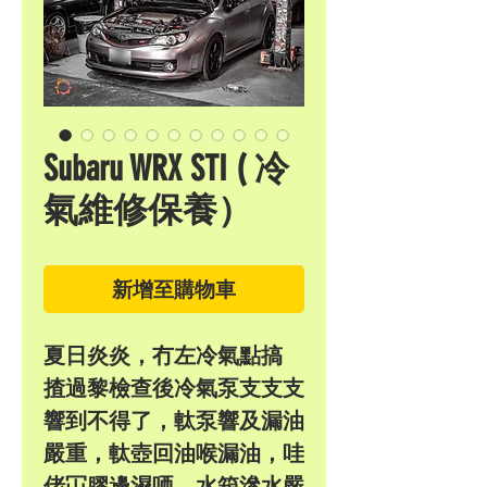
Subaru WRX STI ( 冷
氣維修保養）
新增至購物車
夏日炎炎，冇左冷氣點搞
揸過黎檢查後冷氣泵支支支
響到不得了，軚泵響及漏油
嚴重，軚壺回油喉漏油，哇
佬冚膠邊濕哂，水箱滲水嚴