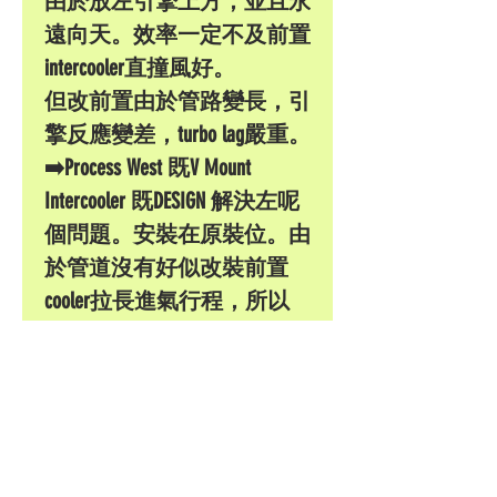
由於放左引擎上方，並且永
遠向天。效率一定不及前置
intercooler直撞風好。
但改前置由於管路變長，引
擎反應變差，turbo lag嚴重。
➡️Process West 既V Mount
Intercooler 既DESIGN 解決左呢
個問題。安裝在原裝位。由
於管道沒有好似改裝前置
cooler拉長進氣行程，所以
引擎反應沒有影響但進氣溫
度大大降低。
撞風效果比原廠更直接，擴
大左散熱范圍。
令到進氣溫度降低超過15度,