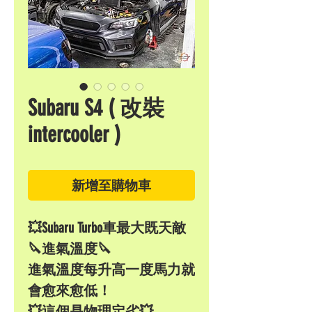
Subaru S4 ( 改裝
intercooler )
新增至購物車
💥Subaru Turbo車最大既天敵
🔪進氣溫度🔪
進氣溫度每升高一度馬力就
會愈來愈低！
💥這個是物理定劣💥