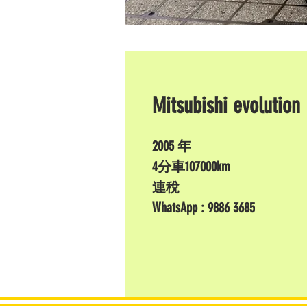
Mitsubishi evolution
2005 年
4分車107000km
連稅
WhatsApp : 9886 3685