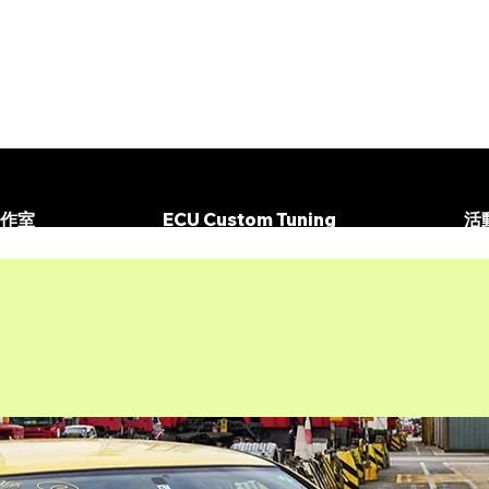
作室
ECU Custom Tuning
活