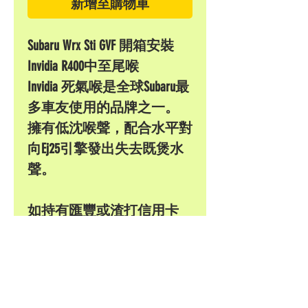
新增至購物車
Subaru Wrx Sti GVF 開箱安裝
Invidia R400中至尾喉
Invidia 死氣喉是全球Subaru最
多車友使用的品牌之一。
擁有低沈喉聲，配合水平對
向Ej25引擎發出失去既煲水
聲。
如持有匯豐或渣打信用卡
可享有 24個月免息分期
每月只需$480
本公司接受信用卡付款
以上價錢已包括安裝費用