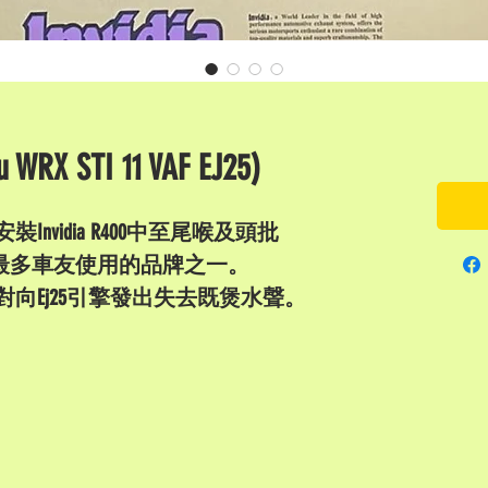
u WRX STI 11 VAF EJ25)
j25 開箱安裝Invidia R400中至尾喉及頭批
ubaru最多車友使用的品牌之一。
向Ej25引擎發出失去既煲水聲。