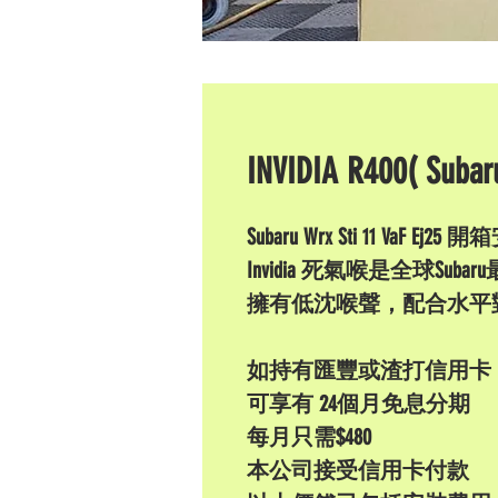
INVIDIA R400( Subar
Subaru Wrx Sti 11 VaF E
Invidia 死氣喉是全球S
擁有低沈喉聲，配合水平對
如持有匯豐或渣打信用卡
可享有 24個月免息分期
每月只需$480
本公司接受信用卡付款