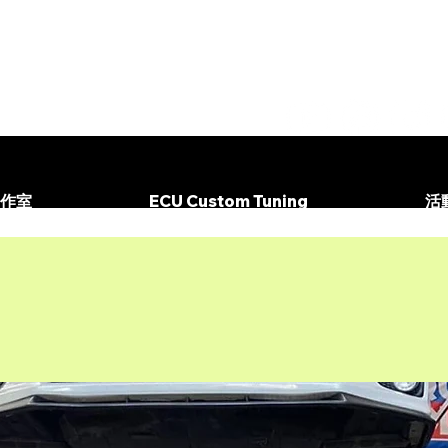
作室
ECU Custom Tuning
活