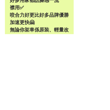
好多用家都話腳感一流
襟用✅
咬合力好更比好多品牌優勝
加速更快🤗
無論你架車係原裝、輕量改
裝、什至乎重改落Track 用。
Xclutch都配有不同扭力版本
俾不同需求既車友。
1️⃣ Stage 1 入門版 支援 460Nm
扭力起
2️⃣ Stage 2支援570Nm扭力起
3️⃣ Stage 3更支援高達1200Nm
扭力起
Pls WhatsApp: 9886 3685