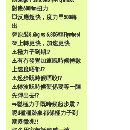
對應600Nm扭力
💥反應超快，度力早500轉
出
💯原裝8.6kg vs 6.8KG輕Flywheel
💯上轉更快，加速更快
⚠️極力子到期⁉️
⚠️有冇發覺加速既時候轉數
上速度唔郁⁉️
⚠️起步既時候唔咬⁉️
⚠️轉波既時候硬係要等一陣
先彈出去⁉️
➡️鬆極力子既時候起步震？
呢d種種跡象都係極力子到
期既徵兆‼️