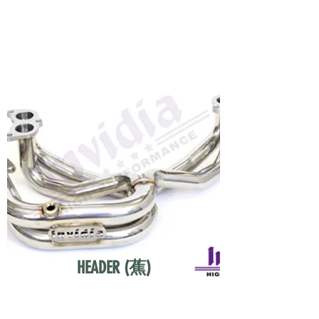
HEADER (蕉)