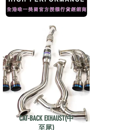
CAT-BACK EXHAUST(中
至尾)